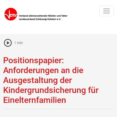
Pause Icon
1 min
Vorlesen Icon
Positionspapier:
Anforderungen an die
Ausgestaltung der
Kindergrundsicherung für
Einelternfamilien