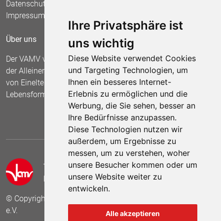
Datenschutz
Impressum
Ihre Privatsphäre ist
Über uns
uns wichtig
Diese Website verwendet Cookies
Der VAMV vertritt seit 1967 die Interessen
und Targeting Technologien, um
der Alleinerziehenden und fordert die Anerkennung
Ihnen ein besseres Internet-
von Einelternfamilien als gleichberechtigte
Erlebnis zu ermöglichen und die
Lebensform.
Werbung, die Sie sehen, besser an
Ihre Bedürfnisse anzupassen.
Diese Technologien nutzen wir
außerdem, um Ergebnisse zu
messen, um zu verstehen, woher
unsere Besucher kommen oder um
Telefon:
(0431) - 55 79 150
unsere Website weiter zu
E-Mail:
info[at]vamv-sh.de
entwickeln.
© Copyright 2024 VAMV Landesverband Schleswig-Holstein
e.V.
Alle akzeptieren